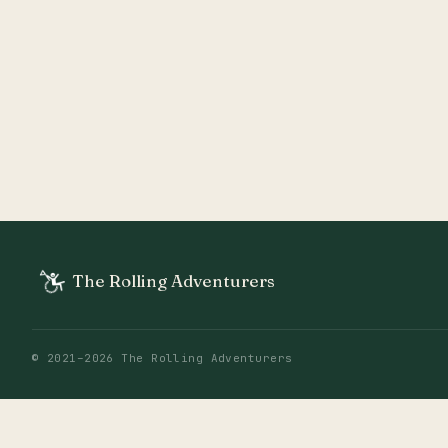
The Rolling Adventurers
©
2021
–
2026
The Rolling Adventurers